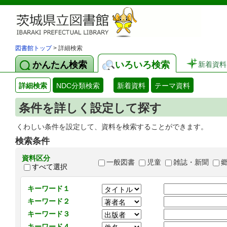
図書館トップ
> 詳細検索
かんたん検索
いろいろ検索
新着資料
詳細検索
NDC分類検索
新着資料
テーマ資料
条件を詳しく設定して探す
くわしい条件を設定して、資料を検索することができます。
検索条件
資料区分
一般図書
児童
雑誌・新聞
すべて選択
キーワード１
キーワード２
キーワード３
キーワード４