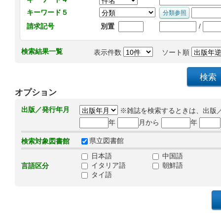
キーワード５
/
請求記号
別置
検索結果一覧
表示件数
ソート順
オプション
出版／発行年月
※雑誌を検索するときは、出版
年
月から
年
県立図書館
検索対象図書館
日本語
中国語
イタリア語
朝鮮語
言語区分
タイ語