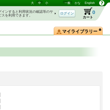
大
中
小
一般
かな
English
0
グインすると利用状況の確認等のサ
ビスを利用できます。
カート
マイライブラリー