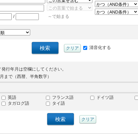
/
～で始まる
清音化する
／発行年月は空欄にしてください。
月まで（西暦、半角数字）
英語
フランス語
ドイツ語
タガログ語
タイ語