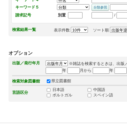
キーワード５
/
請求記号
別置
検索結果一覧
表示件数
ソート順
オプション
出版／発行年月
※雑誌を検索するときは、出版
年
月から
年
県立図書館
検索対象図書館
日本語
中国語
言語区分
ポルトガル
スペイン語