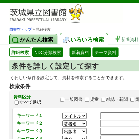
図書館トップ
> 詳細検索
かんたん検索
いろいろ検索
新着資料
詳細検索
NDC分類検索
新着資料
テーマ資料
条件を詳しく設定して探す
くわしい条件を設定して、資料を検索することができます。
検索条件
資料区分
一般図書
児童
雑誌・新聞
すべて選択
キーワード１
キーワード２
キーワード３
キーワード４