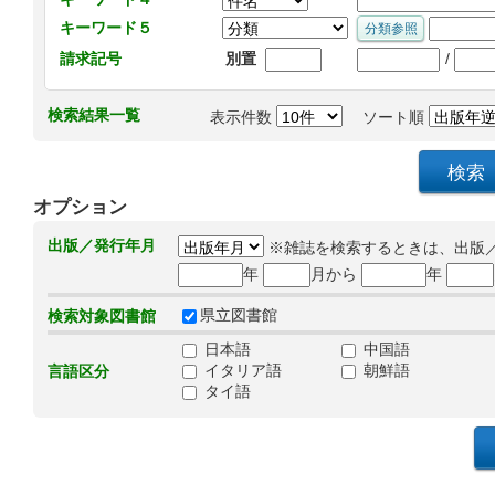
キーワード５
/
請求記号
別置
検索結果一覧
表示件数
ソート順
オプション
出版／発行年月
※雑誌を検索するときは、出版
年
月から
年
県立図書館
検索対象図書館
日本語
中国語
イタリア語
朝鮮語
言語区分
タイ語