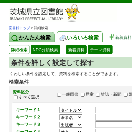
図書館トップ
> 詳細検索
かんたん検索
いろいろ検索
新着資料
詳細検索
NDC分類検索
新着資料
テーマ資料
条件を詳しく設定して探す
くわしい条件を設定して、資料を検索することができます。
検索条件
資料区分
一般図書
児童
雑誌・新聞
すべて選択
キーワード１
キーワード２
キーワード３
キーワード４