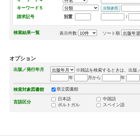
キーワード５
/
請求記号
別置
検索結果一覧
表示件数
ソート順
オプション
出版／発行年月
※雑誌を検索するときは、出版
年
月から
年
県立図書館
検索対象図書館
日本語
中国語
言語区分
ポルトガル
スペイン語