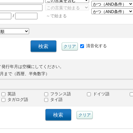
/
～で始まる
清音化する
／発行年月は空欄にしてください。
月まで（西暦、半角数字）
英語
フランス語
ドイツ語
タガログ語
タイ語