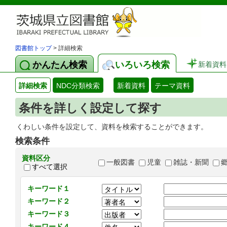
図書館トップ
> 詳細検索
かんたん検索
いろいろ検索
新着資料
詳細検索
NDC分類検索
新着資料
テーマ資料
条件を詳しく設定して探す
くわしい条件を設定して、資料を検索することができます。
検索条件
資料区分
一般図書
児童
雑誌・新聞
すべて選択
キーワード１
キーワード２
キーワード３
キーワード４