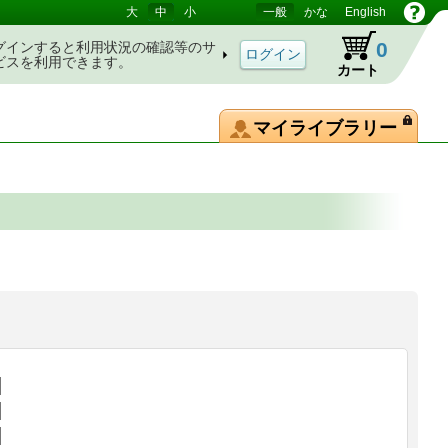
大
中
小
一般
かな
English
0
グインすると利用状況の確認等のサ
ビスを利用できます。
カート
マイライブラリー