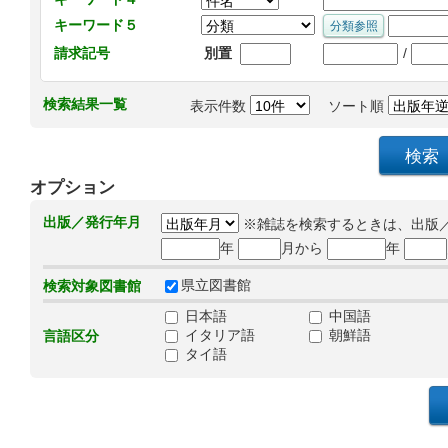
キーワード５
/
請求記号
別置
検索結果一覧
表示件数
ソート順
オプション
出版／発行年月
※雑誌を検索するときは、出版
年
月から
年
県立図書館
検索対象図書館
日本語
中国語
イタリア語
朝鮮語
言語区分
タイ語