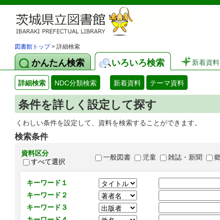
図書館トップ
> 詳細検索
かんたん検索
いろいろ検索
新着資料
詳細検索
NDC分類検索
新着資料
テーマ資料
条件を詳しく設定して探す
くわしい条件を設定して、資料を検索することができます。
検索条件
資料区分
一般図書
児童
雑誌・新聞
すべて選択
キーワード１
キーワード２
キーワード３
キーワード４