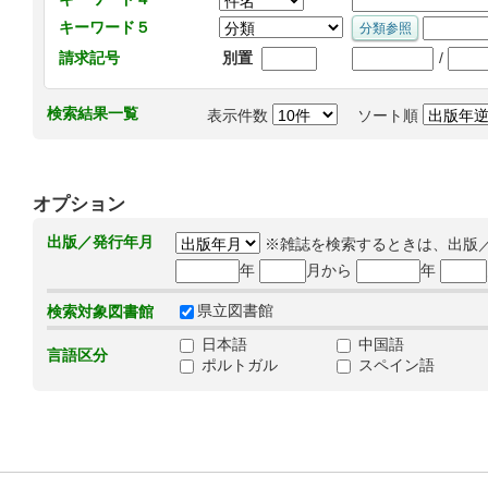
キーワード５
/
請求記号
別置
検索結果一覧
表示件数
ソート順
オプション
出版／発行年月
※雑誌を検索するときは、出版
年
月から
年
県立図書館
検索対象図書館
日本語
中国語
言語区分
ポルトガル
スペイン語