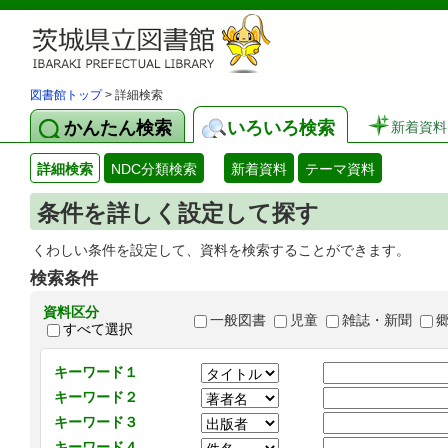
図書館トップ
> 詳細検索
かんたん検索
いろいろ検索
新着資料
詳細検索
NDC分類検索
新着資料
テーマ資料
条件を詳しく設定して探す
くわしい条件を設定して、資料を検索することができます。
検索条件
資料区分
一般図書
児童
雑誌・新聞
すべて選択
キーワード１
キーワード２
キーワード３
キーワード４