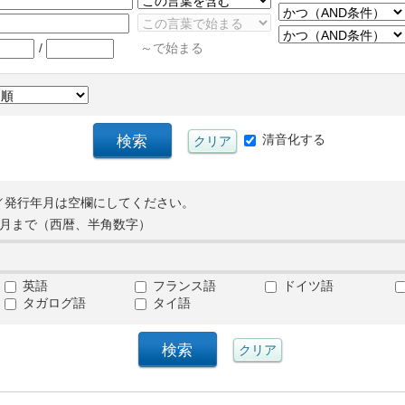
/
～で始まる
清音化する
／発行年月は空欄にしてください。
月まで（西暦、半角数字）
英語
フランス語
ドイツ語
タガログ語
タイ語