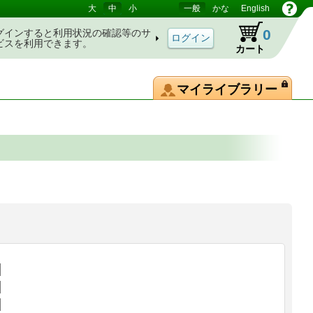
大
中
小
一般
かな
English
0
グインすると利用状況の確認等のサ
ビスを利用できます。
カート
マイライブラリー