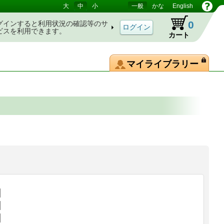
大
中
小
一般
かな
English
0
グインすると利用状況の確認等のサ
ビスを利用できます。
カート
マイライブラリー