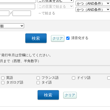
/
～で始まる
清音化する
／発行年月は空欄にしてください。
月まで（西暦、半角数字）
英語
フランス語
ドイツ語
タガログ語
タイ語