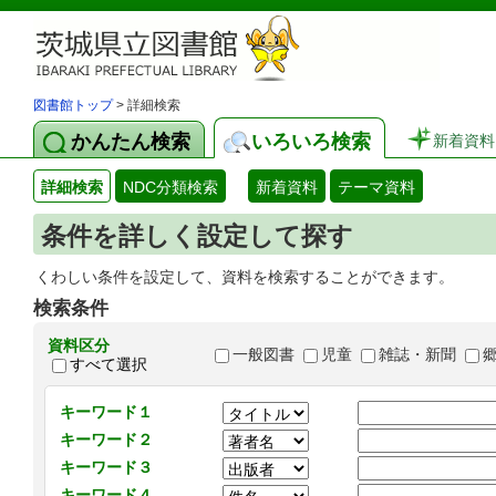
図書館トップ
> 詳細検索
かんたん検索
いろいろ検索
新着資料
詳細検索
NDC分類検索
新着資料
テーマ資料
条件を詳しく設定して探す
くわしい条件を設定して、資料を検索することができます。
検索条件
資料区分
一般図書
児童
雑誌・新聞
すべて選択
キーワード１
キーワード２
キーワード３
キーワード４