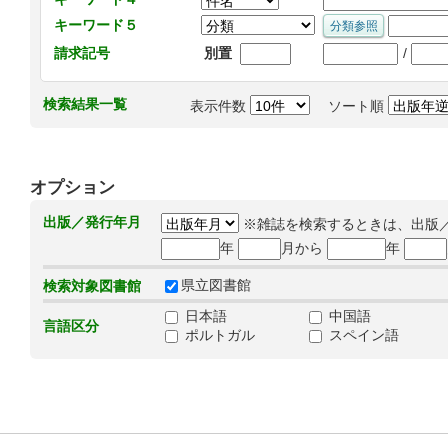
キーワード５
/
請求記号
別置
検索結果一覧
表示件数
ソート順
オプション
出版／発行年月
※雑誌を検索するときは、出版
年
月から
年
県立図書館
検索対象図書館
日本語
中国語
言語区分
ポルトガル
スペイン語