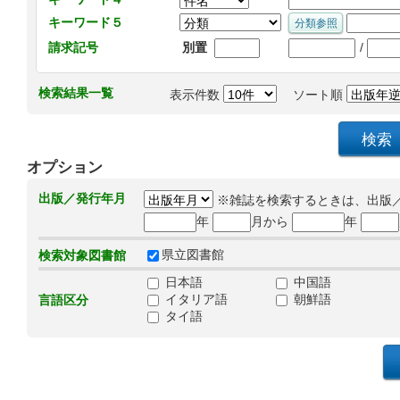
キーワード５
/
請求記号
別置
検索結果一覧
表示件数
ソート順
オプション
出版／発行年月
※雑誌を検索するときは、出版
年
月から
年
県立図書館
検索対象図書館
日本語
中国語
イタリア語
朝鮮語
言語区分
タイ語