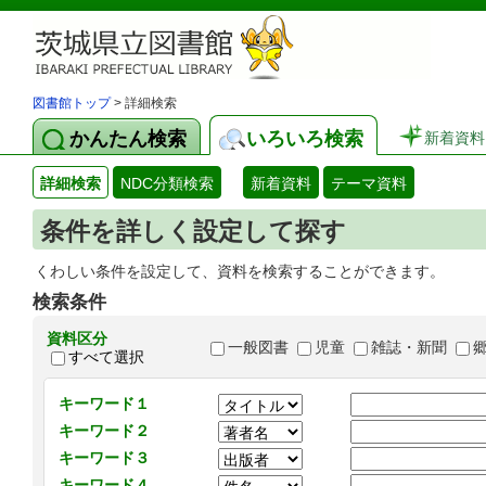
図書館トップ
> 詳細検索
かんたん検索
いろいろ検索
新着資料
詳細検索
NDC分類検索
新着資料
テーマ資料
条件を詳しく設定して探す
くわしい条件を設定して、資料を検索することができます。
検索条件
資料区分
一般図書
児童
雑誌・新聞
すべて選択
キーワード１
キーワード２
キーワード３
キーワード４