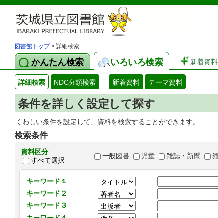
図書館トップ
> 詳細検索
かんたん検索
いろいろ検索
新着資料
詳細検索
NDC分類検索
新着資料
テーマ資料
条件を詳しく設定して探す
くわしい条件を設定して、資料を検索することができます。
検索条件
資料区分
一般図書
児童
雑誌・新聞
すべて選択
キーワード１
キーワード２
キーワード３
キーワード４