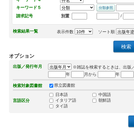
キーワード５
/
請求記号
別置
検索結果一覧
表示件数
ソート順
オプション
出版／発行年月
※雑誌を検索するときは、出版
年
月から
年
県立図書館
検索対象図書館
日本語
中国語
イタリア語
朝鮮語
言語区分
タイ語