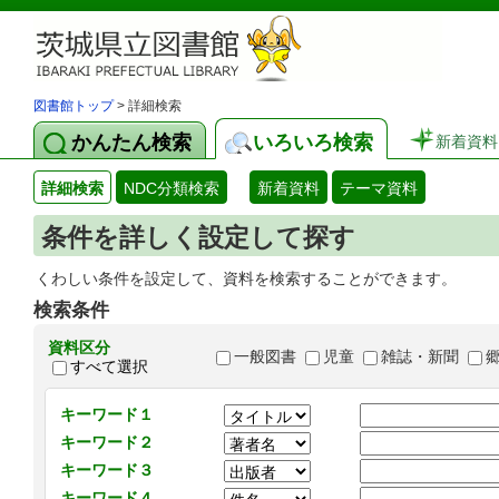
図書館トップ
> 詳細検索
かんたん検索
いろいろ検索
新着資料
詳細検索
NDC分類検索
新着資料
テーマ資料
条件を詳しく設定して探す
くわしい条件を設定して、資料を検索することができます。
検索条件
資料区分
一般図書
児童
雑誌・新聞
すべて選択
キーワード１
キーワード２
キーワード３
キーワード４