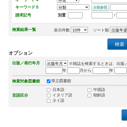
キーワード５
/
請求記号
別置
検索結果一覧
表示件数
ソート順
オプション
出版／発行年月
※雑誌を検索するときは、出版
年
月から
年
県立図書館
検索対象図書館
日本語
中国語
イタリア語
朝鮮語
言語区分
タイ語