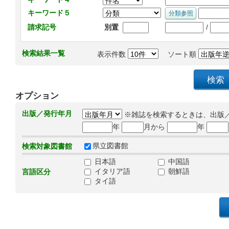
キーワード５
/
請求記号
別置
検索結果一覧
表示件数
ソート順
オプション
出版／発行年月
※雑誌を検索するときは、出版
年
月から
年
県立図書館
検索対象図書館
日本語
中国語
イタリア語
朝鮮語
言語区分
タイ語