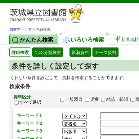
図書館トップ
> 詳細検索
かんたん検索
いろいろ検索
新着資料
詳細検索
NDC分類検索
新着資料
テーマ資料
条件を詳しく設定して探す
くわしい条件を設定して、資料を検索することができます。
検索条件
資料区分
一般図書
児童
雑誌・新聞
すべて選択
キーワード１
キーワード２
キーワード３
キーワード４