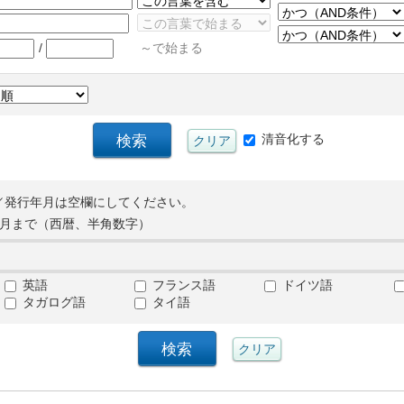
/
～で始まる
清音化する
／発行年月は空欄にしてください。
月まで（西暦、半角数字）
英語
フランス語
ドイツ語
タガログ語
タイ語