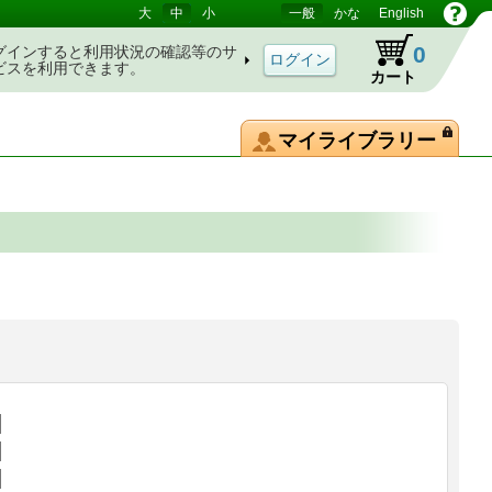
大
中
小
一般
かな
English
0
グインすると利用状況の確認等のサ
ビスを利用できます。
カート
マイライブラリー