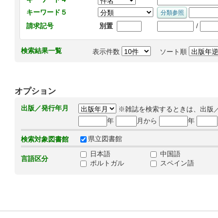
キーワード５
/
請求記号
別置
検索結果一覧
表示件数
ソート順
オプション
出版／発行年月
※雑誌を検索するときは、出版
年
月から
年
県立図書館
検索対象図書館
日本語
中国語
言語区分
ポルトガル
スペイン語