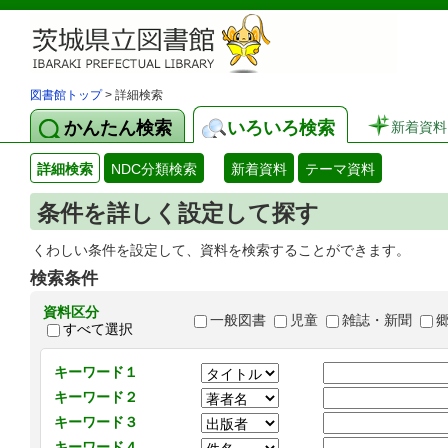
図書館トップ
> 詳細検索
かんたん検索
いろいろ検索
新着資料
詳細検索
NDC分類検索
新着資料
テーマ資料
条件を詳しく設定して探す
くわしい条件を設定して、資料を検索することができます。
検索条件
資料区分
一般図書
児童
雑誌・新聞
すべて選択
キーワード１
キーワード２
キーワード３
キーワード４