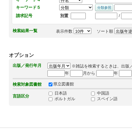
キーワード５
/
請求記号
別置
検索結果一覧
表示件数
ソート順
オプション
出版／発行年月
※雑誌を検索するときは、出版
年
月から
年
県立図書館
検索対象図書館
日本語
中国語
言語区分
ポルトガル
スペイン語