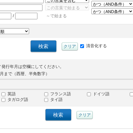
/
～で始まる
清音化する
／発行年月は空欄にしてください。
月まで（西暦、半角数字）
英語
フランス語
ドイツ語
タガログ語
タイ語