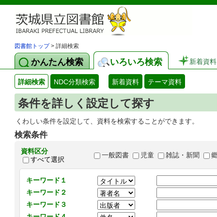
図書館トップ
> 詳細検索
かんたん検索
いろいろ検索
新着資料
詳細検索
NDC分類検索
新着資料
テーマ資料
条件を詳しく設定して探す
くわしい条件を設定して、資料を検索することができます。
検索条件
資料区分
一般図書
児童
雑誌・新聞
すべて選択
キーワード１
キーワード２
キーワード３
キーワード４