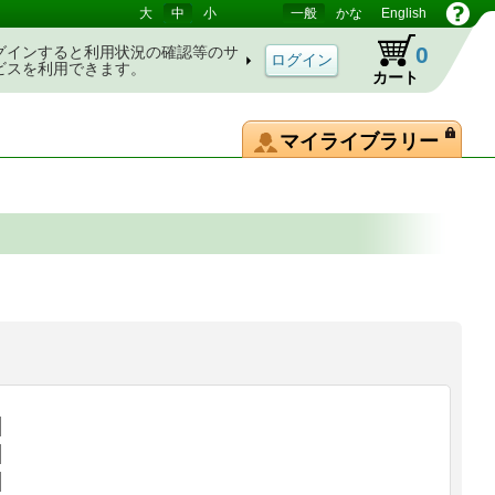
大
中
小
一般
かな
English
0
グインすると利用状況の確認等のサ
ビスを利用できます。
カート
マイライブラリー