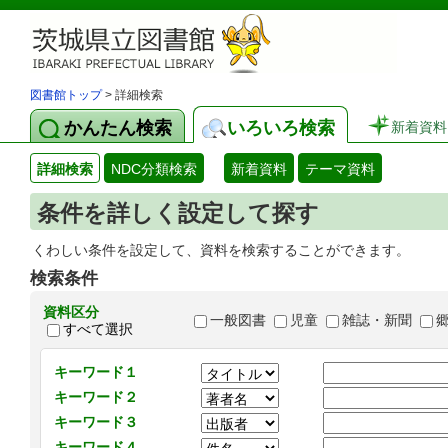
図書館トップ
> 詳細検索
かんたん検索
いろいろ検索
新着資料
詳細検索
NDC分類検索
新着資料
テーマ資料
条件を詳しく設定して探す
くわしい条件を設定して、資料を検索することができます。
検索条件
資料区分
一般図書
児童
雑誌・新聞
すべて選択
キーワード１
キーワード２
キーワード３
キーワード４