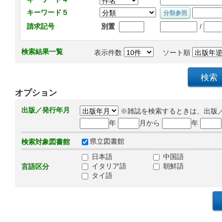
キーワード５
/
請求記号
別置
検索結果一覧
表示件数
ソート順
オプション
出版／発行年月
※雑誌を検索するときは、出版
年
月から
年
県立図書館
検索対象図書館
日本語
中国語
イタリア語
朝鮮語
言語区分
タイ語