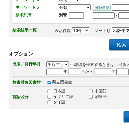
キーワード５
/
請求記号
別置
検索結果一覧
表示件数
ソート順
オプション
出版／発行年月
※雑誌を検索するときは、出版
年
月から
年
県立図書館
検索対象図書館
日本語
中国語
イタリア語
朝鮮語
言語区分
タイ語