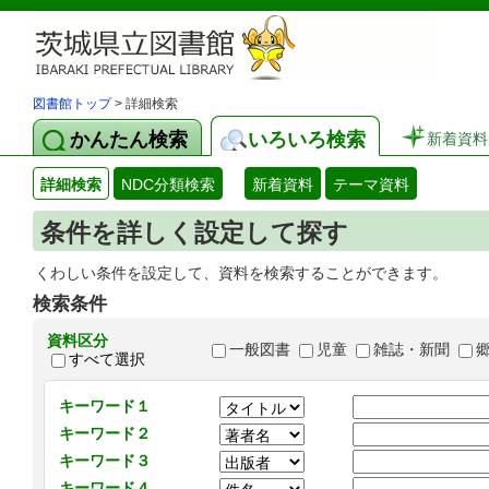
図書館トップ
> 詳細検索
かんたん検索
いろいろ検索
新着資料
詳細検索
NDC分類検索
新着資料
テーマ資料
条件を詳しく設定して探す
くわしい条件を設定して、資料を検索することができます。
検索条件
資料区分
一般図書
児童
雑誌・新聞
すべて選択
キーワード１
キーワード２
キーワード３
キーワード４