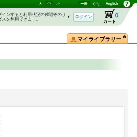
大
中
小
一般
かな
English
0
グインすると利用状況の確認等のサ
ビスを利用できます。
カート
マイライブラリー