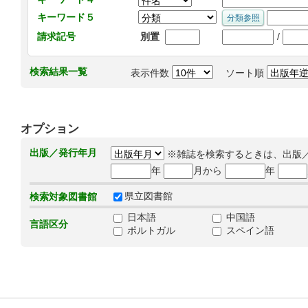
キーワード５
/
請求記号
別置
検索結果一覧
表示件数
ソート順
オプション
出版／発行年月
※雑誌を検索するときは、出版
年
月から
年
県立図書館
検索対象図書館
日本語
中国語
言語区分
ポルトガル
スペイン語