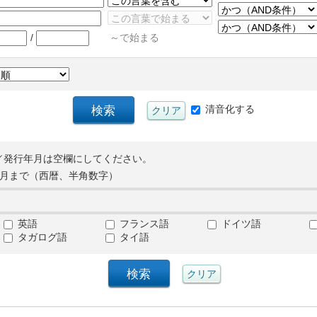
/
～で始まる
清音化する
／発行年月は空欄にしてください。
月まで（西暦、半角数字）
英語
フランス語
ドイツ語
タガログ語
タイ語