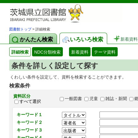
図書館トップ
> 詳細検索
かんたん検索
いろいろ検索
新着資料
詳細検索
NDC分類検索
新着資料
テーマ資料
条件を詳しく設定して探す
くわしい条件を設定して、資料を検索することができます。
検索条件
資料区分
一般図書
児童
雑誌・新聞
すべて選択
キーワード１
キーワード２
キーワード３
キーワード４