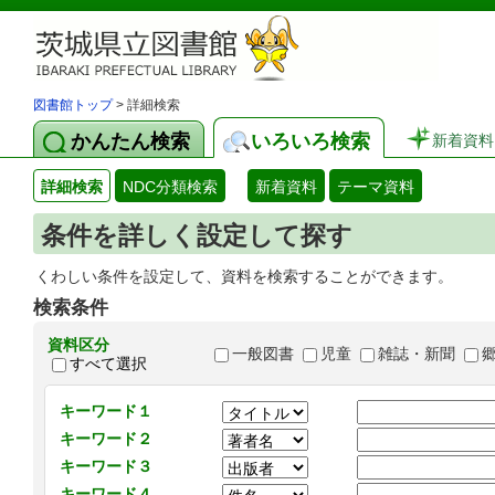
図書館トップ
> 詳細検索
かんたん検索
いろいろ検索
新着資料
詳細検索
NDC分類検索
新着資料
テーマ資料
条件を詳しく設定して探す
くわしい条件を設定して、資料を検索することができます。
検索条件
資料区分
一般図書
児童
雑誌・新聞
すべて選択
キーワード１
キーワード２
キーワード３
キーワード４