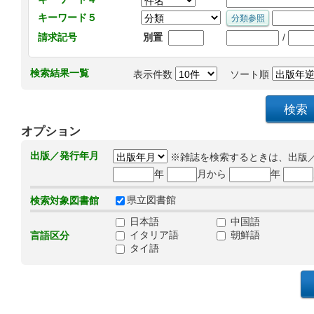
キーワード５
/
請求記号
別置
検索結果一覧
表示件数
ソート順
オプション
出版／発行年月
※雑誌を検索するときは、出版
年
月から
年
県立図書館
検索対象図書館
日本語
中国語
イタリア語
朝鮮語
言語区分
タイ語