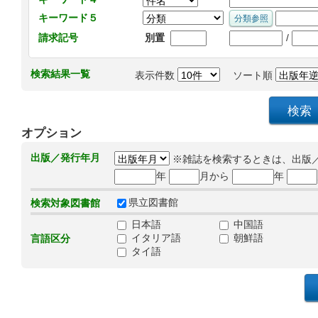
キーワード５
/
請求記号
別置
検索結果一覧
表示件数
ソート順
オプション
出版／発行年月
※雑誌を検索するときは、出版
年
月から
年
県立図書館
検索対象図書館
日本語
中国語
イタリア語
朝鮮語
言語区分
タイ語