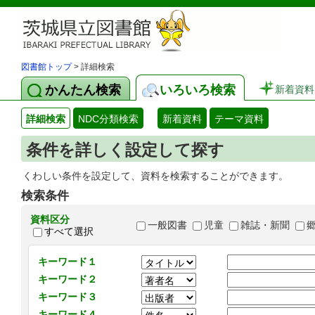
図書館トップ
> 詳細検索
かんたん検索
いろいろ検索
新着資料
詳細検索
NDC分類検索
新着資料
テーマ資料
条件を詳しく設定して探す
くわしい条件を設定して、資料を検索することができます。
検索条件
資料区分
一般図書
児童
雑誌・新聞
すべて選択
キーワード１
キーワード２
キーワード３
キーワード４