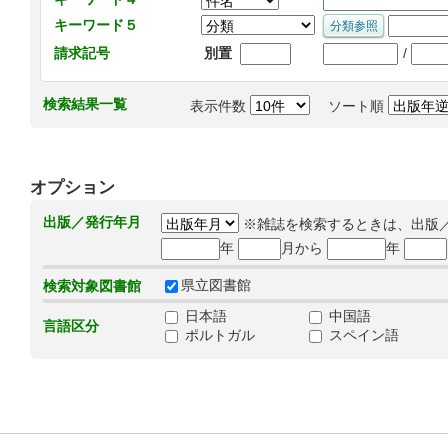
キーワード５
/
請求記号
別置
検索結果一覧
表示件数
ソート順
オプション
出版／発行年月
※雑誌を検索するときは、出版
年
月から
年
県立図書館
検索対象図書館
日本語
中国語
言語区分
ポルトガル
スペイン語