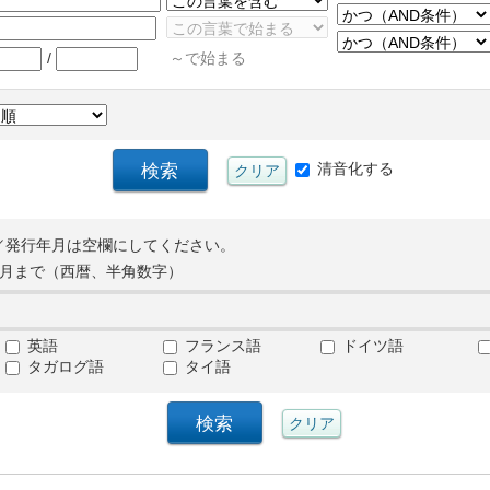
/
～で始まる
清音化する
／発行年月は空欄にしてください。
月まで（西暦、半角数字）
英語
フランス語
ドイツ語
タガログ語
タイ語