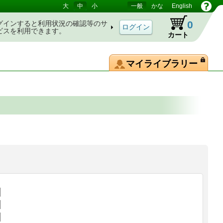
大
中
小
一般
かな
English
0
グインすると利用状況の確認等のサ
ビスを利用できます。
カート
マイライブラリー