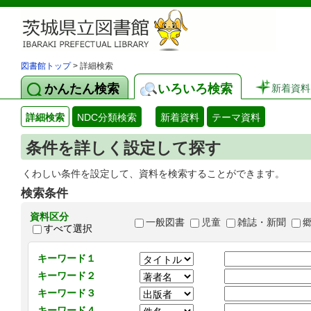
図書館トップ
> 詳細検索
かんたん検索
いろいろ検索
新着資料
詳細検索
NDC分類検索
新着資料
テーマ資料
条件を詳しく設定して探す
くわしい条件を設定して、資料を検索することができます。
検索条件
資料区分
一般図書
児童
雑誌・新聞
すべて選択
キーワード１
キーワード２
キーワード３
キーワード４