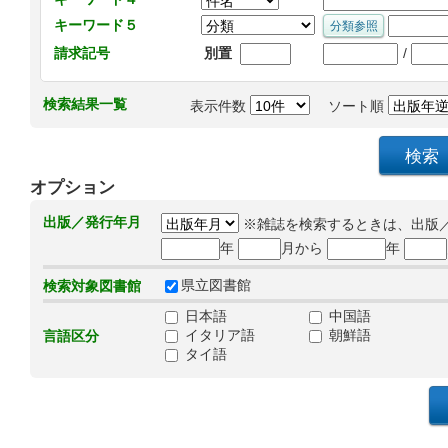
キーワード５
/
請求記号
別置
検索結果一覧
表示件数
ソート順
オプション
出版／発行年月
※雑誌を検索するときは、出版
年
月から
年
県立図書館
検索対象図書館
日本語
中国語
イタリア語
朝鮮語
言語区分
タイ語