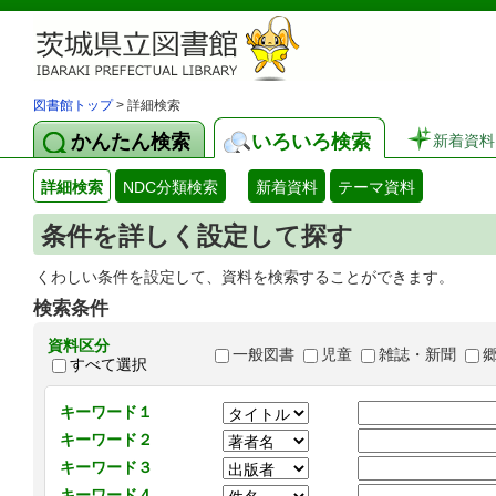
図書館トップ
> 詳細検索
かんたん検索
いろいろ検索
新着資料
詳細検索
NDC分類検索
新着資料
テーマ資料
条件を詳しく設定して探す
くわしい条件を設定して、資料を検索することができます。
検索条件
資料区分
一般図書
児童
雑誌・新聞
すべて選択
キーワード１
キーワード２
キーワード３
キーワード４