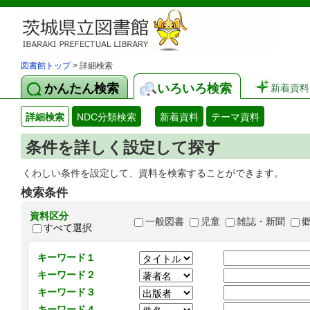
図書館トップ
> 詳細検索
かんたん検索
いろいろ検索
新着資料
詳細検索
NDC分類検索
新着資料
テーマ資料
条件を詳しく設定して探す
くわしい条件を設定して、資料を検索することができます。
検索条件
資料区分
一般図書
児童
雑誌・新聞
すべて選択
キーワード１
キーワード２
キーワード３
キーワード４