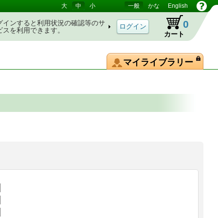
大
中
小
一般
かな
English
0
グインすると利用状況の確認等のサ
ビスを利用できます。
カート
マイライブラリー