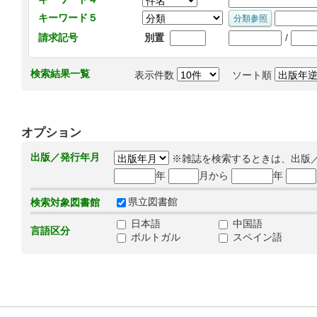
キーワード５
/
請求記号
別置
検索結果一覧
表示件数
ソート順
オプション
出版／発行年月
※雑誌を検索するときは、出版
年
月から
年
県立図書館
検索対象図書館
日本語
中国語
言語区分
ポルトガル
スペイン語