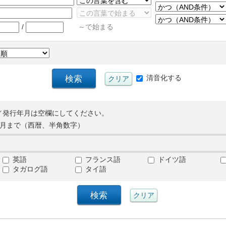
/
～で始まる
清音化する
／発行年月は空欄にしてください。
月まで（西暦、半角数字）
英語
フランス語
ドイツ語
タガログ語
タイ語