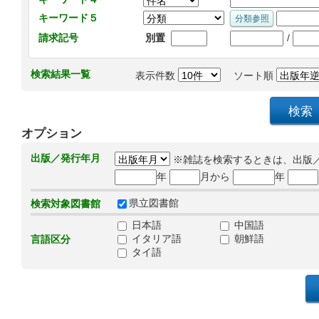
キーワード５
/
請求記号
別置
検索結果一覧
表示件数
ソート順
オプション
出版／発行年月
※雑誌を検索するときは、出版
年
月から
年
県立図書館
検索対象図書館
日本語
中国語
イタリア語
朝鮮語
言語区分
タイ語