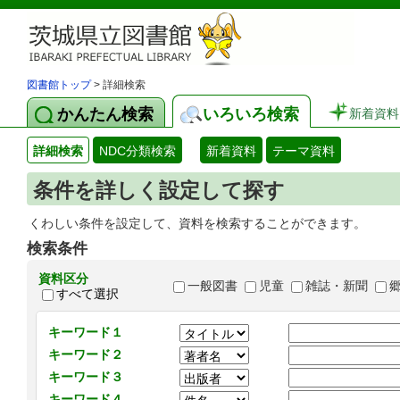
図書館トップ
> 詳細検索
かんたん検索
いろいろ検索
新着資料
詳細検索
NDC分類検索
新着資料
テーマ資料
条件を詳しく設定して探す
くわしい条件を設定して、資料を検索することができます。
検索条件
資料区分
一般図書
児童
雑誌・新聞
すべて選択
キーワード１
キーワード２
キーワード３
キーワード４