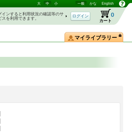
大
中
小
一般
かな
English
0
グインすると利用状況の確認等のサ
ビスを利用できます。
カート
マイライブラリー