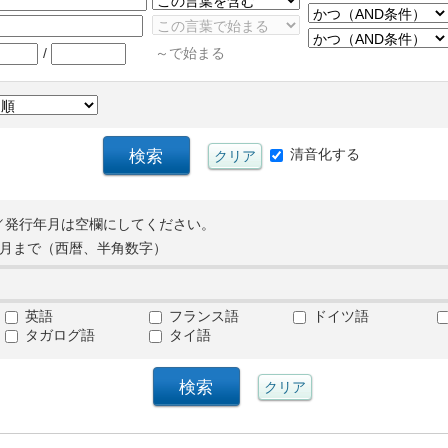
/
～で始まる
清音化する
／発行年月は空欄にしてください。
月まで（西暦、半角数字）
英語
フランス語
ドイツ語
タガログ語
タイ語