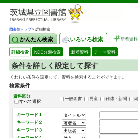
図書館トップ
> 詳細検索
かんたん検索
いろいろ検索
新着資料
詳細検索
NDC分類検索
新着資料
テーマ資料
条件を詳しく設定して探す
くわしい条件を設定して、資料を検索することができます。
検索条件
資料区分
一般図書
児童
雑誌・新聞
すべて選択
キーワード１
キーワード２
キーワード３
キーワード４