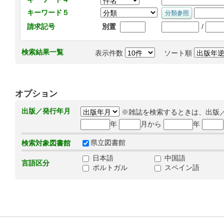
キーワード５
/
請求記号
別置
検索結果一覧
表示件数
ソート順
オプション
出版／発行年月
※雑誌を検索するときは、出版
年
月から
年
県立図書館
検索対象図書館
日本語
中国語
言語区分
ポルトガル
スペイン語