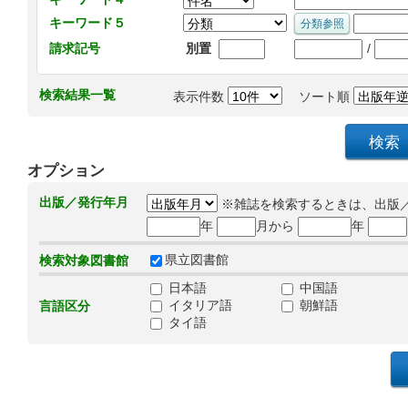
キーワード５
/
請求記号
別置
検索結果一覧
表示件数
ソート順
オプション
出版／発行年月
※雑誌を検索するときは、出版
年
月から
年
県立図書館
検索対象図書館
日本語
中国語
イタリア語
朝鮮語
言語区分
タイ語