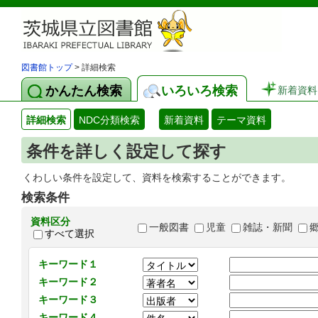
図書館トップ
> 詳細検索
かんたん検索
いろいろ検索
新着資料
詳細検索
NDC分類検索
新着資料
テーマ資料
条件を詳しく設定して探す
くわしい条件を設定して、資料を検索することができます。
検索条件
資料区分
一般図書
児童
雑誌・新聞
すべて選択
キーワード１
キーワード２
キーワード３
キーワード４