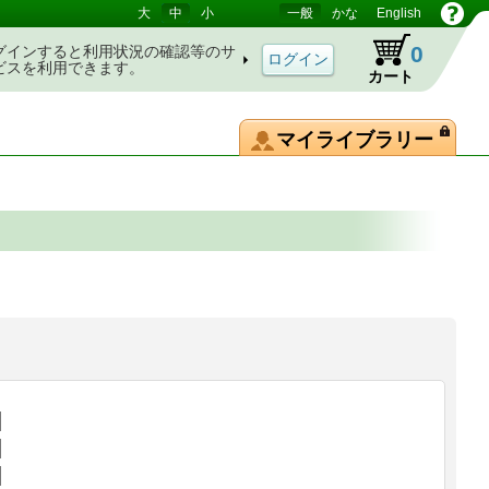
大
中
小
一般
かな
English
0
グインすると利用状況の確認等のサ
ビスを利用できます。
カート
マイライブラリー