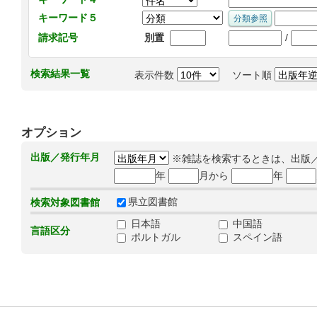
キーワード５
/
請求記号
別置
検索結果一覧
表示件数
ソート順
オプション
出版／発行年月
※雑誌を検索するときは、出版
年
月から
年
県立図書館
検索対象図書館
日本語
中国語
言語区分
ポルトガル
スペイン語