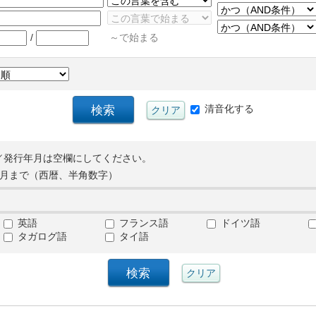
/
～で始まる
清音化する
／発行年月は空欄にしてください。
月まで（西暦、半角数字）
英語
フランス語
ドイツ語
タガログ語
タイ語