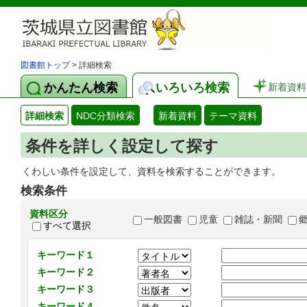
図書館トップ
> 詳細検索
かんたん検索
いろいろ検索
新着資料
詳細検索
NDC分類検索
新着資料
テーマ資料
条件を詳しく設定して探す
くわしい条件を設定して、資料を検索することができます。
検索条件
資料区分
一般図書
児童
雑誌・新聞
すべて選択
キーワード１
キーワード２
キーワード３
キーワード４