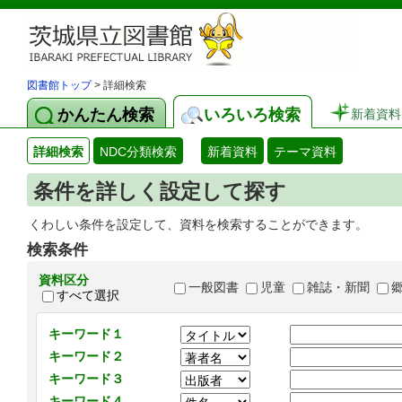
図書館トップ
> 詳細検索
かんたん検索
いろいろ検索
新着資料
詳細検索
NDC分類検索
新着資料
テーマ資料
条件を詳しく設定して探す
くわしい条件を設定して、資料を検索することができます。
検索条件
資料区分
一般図書
児童
雑誌・新聞
すべて選択
キーワード１
キーワード２
キーワード３
キーワード４