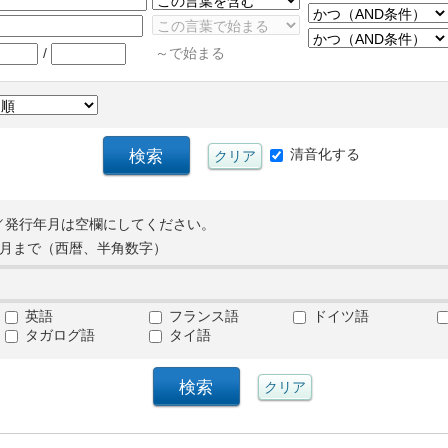
/
～で始まる
清音化する
／発行年月は空欄にしてください。
月まで（西暦、半角数字）
英語
フランス語
ドイツ語
タガログ語
タイ語