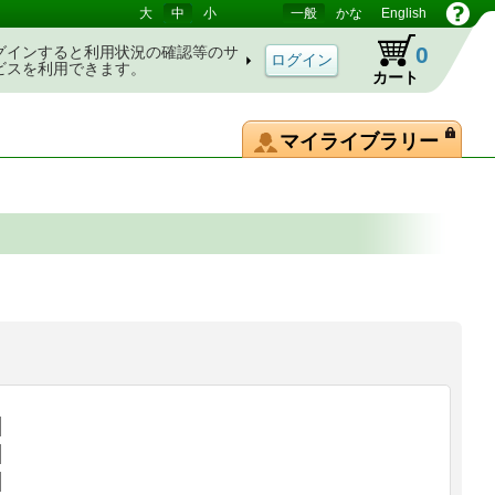
大
中
小
一般
かな
English
0
グインすると利用状況の確認等のサ
ビスを利用できます。
カート
マイライブラリー