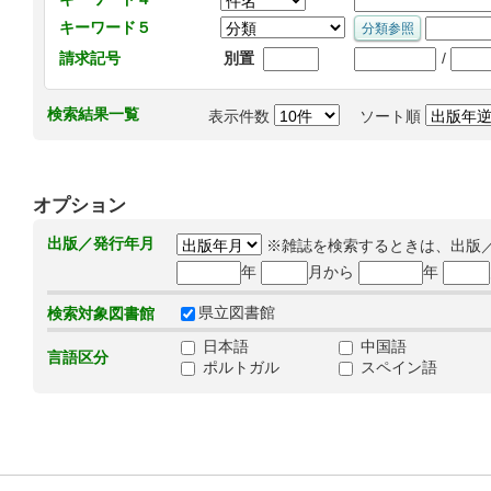
キーワード５
/
請求記号
別置
検索結果一覧
表示件数
ソート順
オプション
出版／発行年月
※雑誌を検索するときは、出版
年
月から
年
県立図書館
検索対象図書館
日本語
中国語
言語区分
ポルトガル
スペイン語