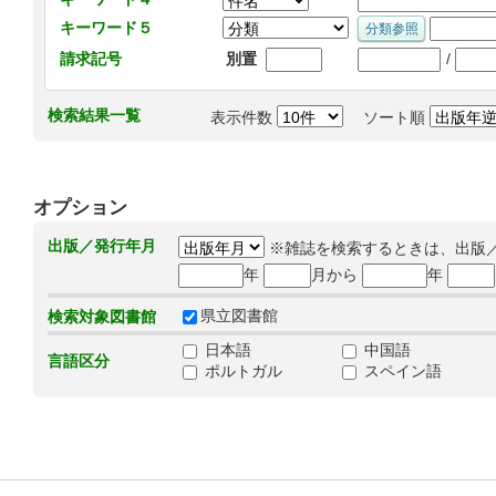
キーワード５
/
請求記号
別置
検索結果一覧
表示件数
ソート順
オプション
出版／発行年月
※雑誌を検索するときは、出版
年
月から
年
県立図書館
検索対象図書館
日本語
中国語
言語区分
ポルトガル
スペイン語