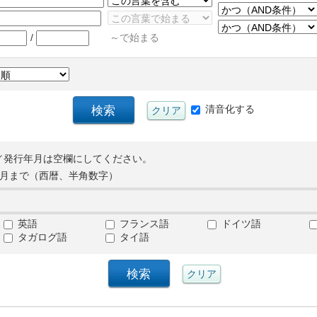
/
～で始まる
清音化する
／発行年月は空欄にしてください。
月まで（西暦、半角数字）
英語
フランス語
ドイツ語
タガログ語
タイ語