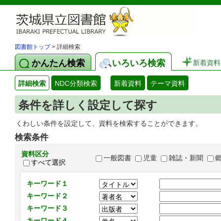
図書館トップ
> 詳細検索
かんたん検索
いろいろ検索
新着資料
詳細検索
NDC分類検索
新着資料
テーマ資料
条件を詳しく設定して探す
くわしい条件を設定して、資料を検索することができます。
検索条件
資料区分
一般図書
児童
雑誌・新聞
すべて選択
キーワード１
キーワード２
キーワード３
キーワード４