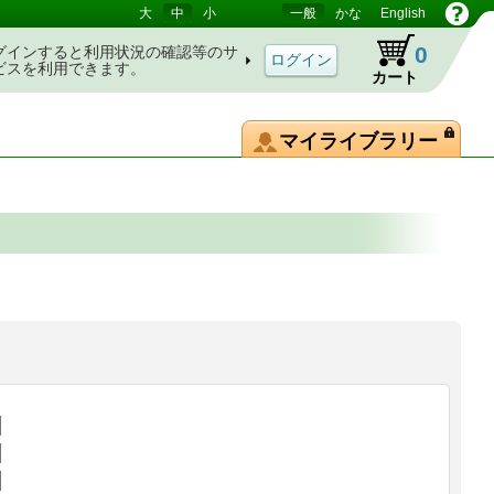
大
中
小
一般
かな
English
0
グインすると利用状況の確認等のサ
ビスを利用できます。
カート
マイライブラリー