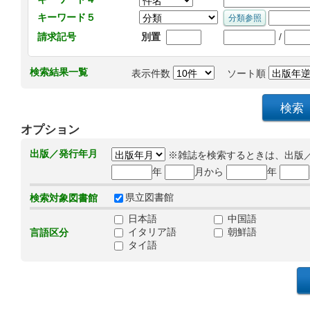
キーワード５
/
請求記号
別置
検索結果一覧
表示件数
ソート順
オプション
出版／発行年月
※雑誌を検索するときは、出版
年
月から
年
県立図書館
検索対象図書館
日本語
中国語
イタリア語
朝鮮語
言語区分
タイ語