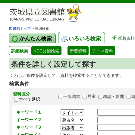
図書館トップ
> 詳細検索
かんたん検索
いろいろ検索
新着資料
詳細検索
NDC分類検索
新着資料
テーマ資料
条件を詳しく設定して探す
くわしい条件を設定して、資料を検索することができます。
検索条件
資料区分
一般図書
児童
雑誌・新聞
すべて選択
キーワード１
キーワード２
キーワード３
キーワード４