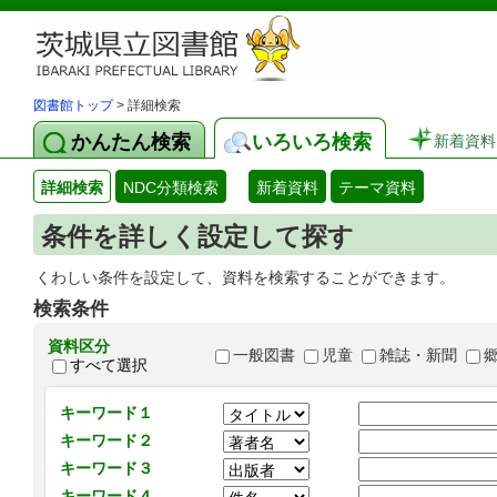
図書館トップ
> 詳細検索
かんたん検索
いろいろ検索
新着資料
詳細検索
NDC分類検索
新着資料
テーマ資料
条件を詳しく設定して探す
くわしい条件を設定して、資料を検索することができます。
検索条件
資料区分
一般図書
児童
雑誌・新聞
すべて選択
キーワード１
キーワード２
キーワード３
キーワード４