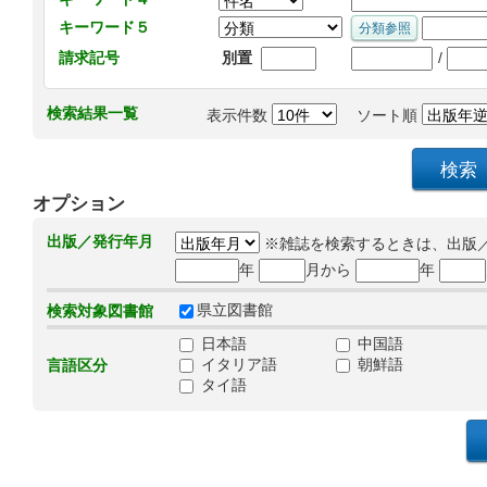
キーワード５
/
請求記号
別置
検索結果一覧
表示件数
ソート順
オプション
出版／発行年月
※雑誌を検索するときは、出版
年
月から
年
県立図書館
検索対象図書館
日本語
中国語
イタリア語
朝鮮語
言語区分
タイ語