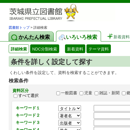
図書館トップ
> 詳細検索
かんたん検索
いろいろ検索
新着資料
詳細検索
NDC分類検索
新着資料
テーマ資料
条件を詳しく設定して探す
くわしい条件を設定して、資料を検索することができます。
検索条件
資料区分
一般図書
児童
雑誌・新聞
すべて選択
キーワード１
キーワード２
キーワード３
キーワード４