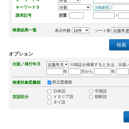
キーワード５
/
請求記号
別置
検索結果一覧
表示件数
ソート順
オプション
出版／発行年月
※雑誌を検索するときは、出版
年
月から
年
県立図書館
検索対象図書館
日本語
中国語
イタリア語
朝鮮語
言語区分
タイ語