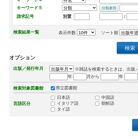
キーワード５
/
請求記号
別置
検索結果一覧
表示件数
ソート順
オプション
出版／発行年月
※雑誌を検索するときは、出版
年
月から
年
県立図書館
検索対象図書館
日本語
中国語
イタリア語
朝鮮語
言語区分
タイ語