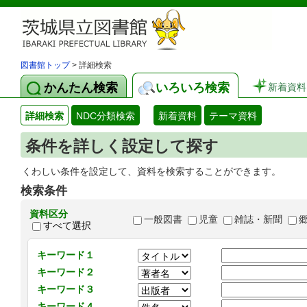
図書館トップ
> 詳細検索
かんたん検索
いろいろ検索
新着資料
詳細検索
NDC分類検索
新着資料
テーマ資料
条件を詳しく設定して探す
くわしい条件を設定して、資料を検索することができます。
検索条件
資料区分
一般図書
児童
雑誌・新聞
すべて選択
キーワード１
キーワード２
キーワード３
キーワード４