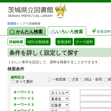
図書館トップ
> 詳細検索
かんたん検索
いろいろ検索
新着資料
詳細検索
NDC分類検索
新着資料
テーマ資料
条件を詳しく設定して探す
くわしい条件を設定して、資料を検索することができます。
検索条件
資料区分
一般図書
児童
雑誌・新聞
すべて選択
キーワード１
キーワード２
キーワード３
キーワード４