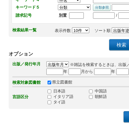
キーワード５
/
請求記号
別置
検索結果一覧
表示件数
ソート順
オプション
出版／発行年月
※雑誌を検索するときは、出版
年
月から
年
県立図書館
検索対象図書館
日本語
中国語
イタリア語
朝鮮語
言語区分
タイ語