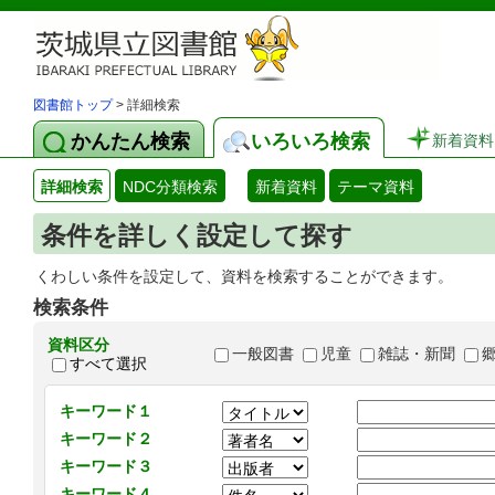
図書館トップ
> 詳細検索
かんたん検索
いろいろ検索
新着資料
詳細検索
NDC分類検索
新着資料
テーマ資料
条件を詳しく設定して探す
くわしい条件を設定して、資料を検索することができます。
検索条件
資料区分
一般図書
児童
雑誌・新聞
すべて選択
キーワード１
キーワード２
キーワード３
キーワード４