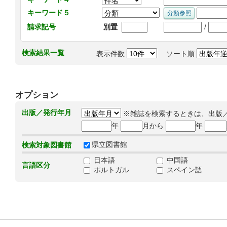
キーワード５
/
請求記号
別置
検索結果一覧
表示件数
ソート順
オプション
出版／発行年月
※雑誌を検索するときは、出版
年
月から
年
県立図書館
検索対象図書館
日本語
中国語
言語区分
ポルトガル
スペイン語