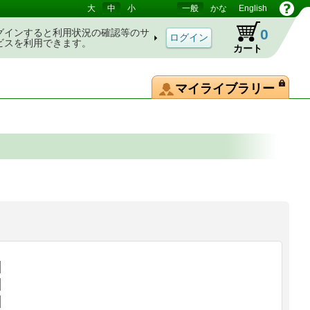
大
中
小
一般
かな
English
0
グインすると利用状況の確認等のサ
ビスを利用できます。
カート
マイライブラリー