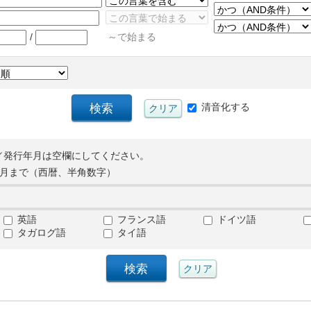
/
～で始まる
清音化する
／発行年月は空欄にしてください。
月まで（西暦、半角数字）
英語
フランス語
ドイツ語
タガログ語
タイ語