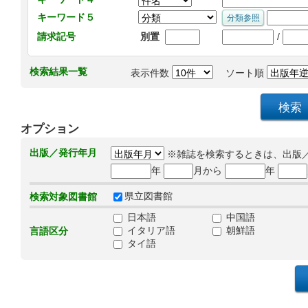
キーワード５
/
請求記号
別置
検索結果一覧
表示件数
ソート順
オプション
出版／発行年月
※雑誌を検索するときは、出版
年
月から
年
県立図書館
検索対象図書館
日本語
中国語
イタリア語
朝鮮語
言語区分
タイ語