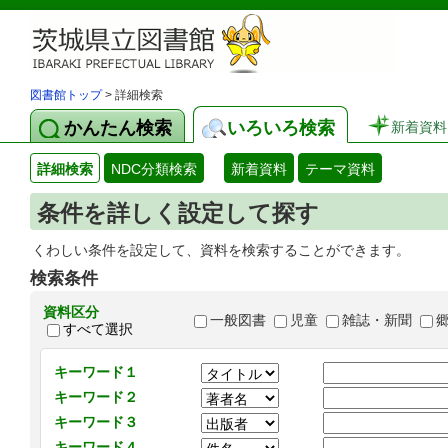
図書館トップ
> 詳細検索
かんたん検索
いろいろ検索
新着資料
詳細検索
NDC分類検索
新着資料
テーマ資料
条件を詳しく設定して探す
くわしい条件を設定して、資料を検索することができます。
検索条件
資料区分
一般図書
児童
雑誌・新聞
すべて選択
キーワード１
キーワード２
キーワード３
キーワード４