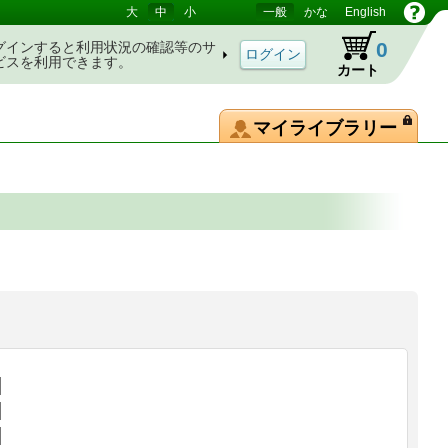
大
中
小
一般
かな
English
0
グインすると利用状況の確認等のサ
ビスを利用できます。
カート
マイライブラリー