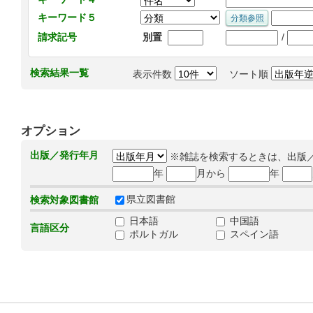
キーワード５
/
請求記号
別置
検索結果一覧
表示件数
ソート順
オプション
出版／発行年月
※雑誌を検索するときは、出版
年
月から
年
県立図書館
検索対象図書館
日本語
中国語
言語区分
ポルトガル
スペイン語