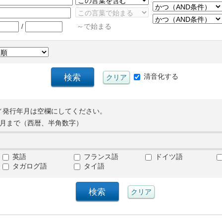
/
～で始まる
清音化する
／発行年月は空欄にしてください。
月まで（西暦、半角数字）
英語
フランス語
ドイツ語
タガログ語
タイ語