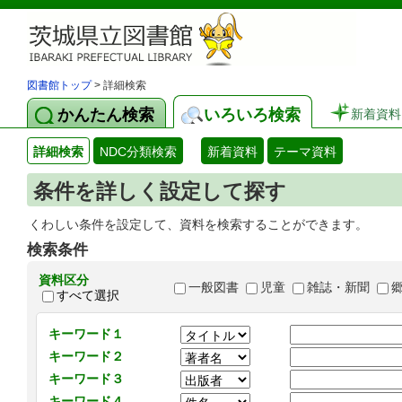
図書館トップ
> 詳細検索
かんたん検索
いろいろ検索
新着資料
詳細検索
NDC分類検索
新着資料
テーマ資料
条件を詳しく設定して探す
くわしい条件を設定して、資料を検索することができます。
検索条件
資料区分
一般図書
児童
雑誌・新聞
すべて選択
キーワード１
キーワード２
キーワード３
キーワード４