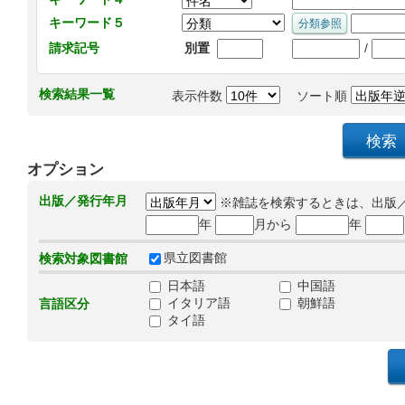
キーワード５
/
請求記号
別置
検索結果一覧
表示件数
ソート順
オプション
出版／発行年月
※雑誌を検索するときは、出版
年
月から
年
県立図書館
検索対象図書館
日本語
中国語
イタリア語
朝鮮語
言語区分
タイ語