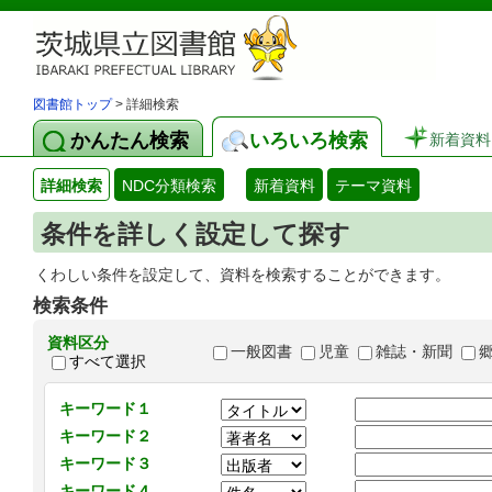
図書館トップ
> 詳細検索
かんたん検索
いろいろ検索
新着資料
詳細検索
NDC分類検索
新着資料
テーマ資料
条件を詳しく設定して探す
くわしい条件を設定して、資料を検索することができます。
検索条件
資料区分
一般図書
児童
雑誌・新聞
すべて選択
キーワード１
キーワード２
キーワード３
キーワード４