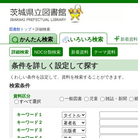
図書館トップ
> 詳細検索
かんたん検索
いろいろ検索
新着資料
詳細検索
NDC分類検索
新着資料
テーマ資料
条件を詳しく設定して探す
くわしい条件を設定して、資料を検索することができます。
検索条件
資料区分
一般図書
児童
雑誌・新聞
すべて選択
キーワード１
キーワード２
キーワード３
キーワード４