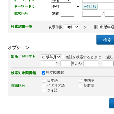
キーワード５
/
請求記号
別置
検索結果一覧
表示件数
ソート順
オプション
出版／発行年月
※雑誌を検索するときは、出版
年
月から
年
県立図書館
検索対象図書館
日本語
中国語
イタリア語
朝鮮語
言語区分
タイ語