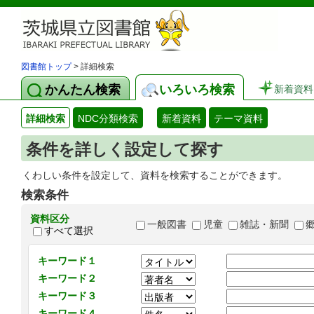
図書館トップ
> 詳細検索
かんたん検索
いろいろ検索
新着資料
詳細検索
NDC分類検索
新着資料
テーマ資料
条件を詳しく設定して探す
くわしい条件を設定して、資料を検索することができます。
検索条件
資料区分
一般図書
児童
雑誌・新聞
すべて選択
キーワード１
キーワード２
キーワード３
キーワード４