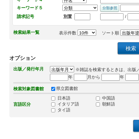
キーワード５
/
請求記号
別置
検索結果一覧
表示件数
ソート順
オプション
出版／発行年月
※雑誌を検索するときは、出版
年
月から
年
県立図書館
検索対象図書館
日本語
中国語
イタリア語
朝鮮語
言語区分
タイ語