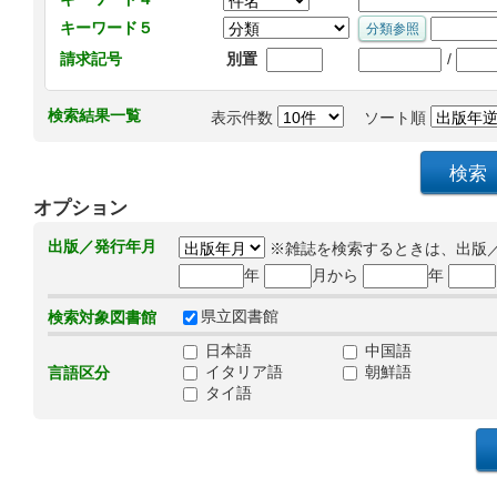
キーワード５
/
請求記号
別置
検索結果一覧
表示件数
ソート順
オプション
出版／発行年月
※雑誌を検索するときは、出版
年
月から
年
県立図書館
検索対象図書館
日本語
中国語
イタリア語
朝鮮語
言語区分
タイ語