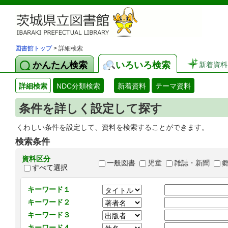
図書館トップ
> 詳細検索
かんたん検索
いろいろ検索
新着資料
詳細検索
NDC分類検索
新着資料
テーマ資料
条件を詳しく設定して探す
くわしい条件を設定して、資料を検索することができます。
検索条件
資料区分
一般図書
児童
雑誌・新聞
すべて選択
キーワード１
キーワード２
キーワード３
キーワード４