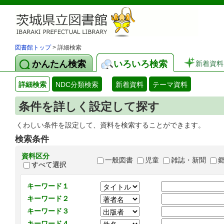
図書館トップ
> 詳細検索
かんたん検索
いろいろ検索
新着資料
詳細検索
NDC分類検索
新着資料
テーマ資料
条件を詳しく設定して探す
くわしい条件を設定して、資料を検索することができます。
検索条件
資料区分
一般図書
児童
雑誌・新聞
すべて選択
キーワード１
キーワード２
キーワード３
キーワード４