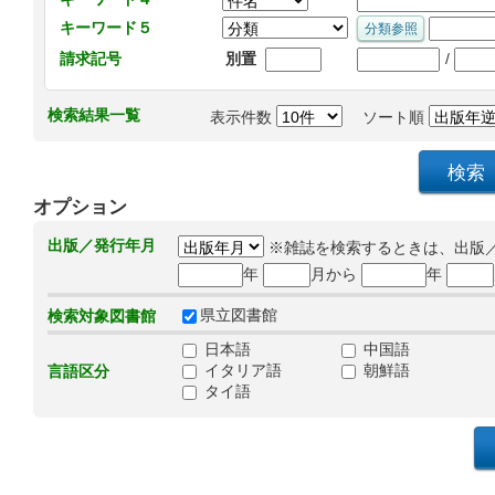
キーワード５
/
請求記号
別置
検索結果一覧
表示件数
ソート順
オプション
出版／発行年月
※雑誌を検索するときは、出版
年
月から
年
県立図書館
検索対象図書館
日本語
中国語
イタリア語
朝鮮語
言語区分
タイ語