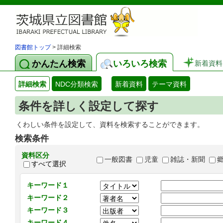
図書館トップ
> 詳細検索
かんたん検索
いろいろ検索
新着資料
詳細検索
NDC分類検索
新着資料
テーマ資料
条件を詳しく設定して探す
くわしい条件を設定して、資料を検索することができます。
検索条件
資料区分
一般図書
児童
雑誌・新聞
すべて選択
キーワード１
キーワード２
キーワード３
キーワード４