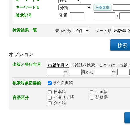
キーワード５
/
請求記号
別置
検索結果一覧
表示件数
ソート順
オプション
出版／発行年月
※雑誌を検索するときは、出版
年
月から
年
県立図書館
検索対象図書館
日本語
中国語
イタリア語
朝鮮語
言語区分
タイ語