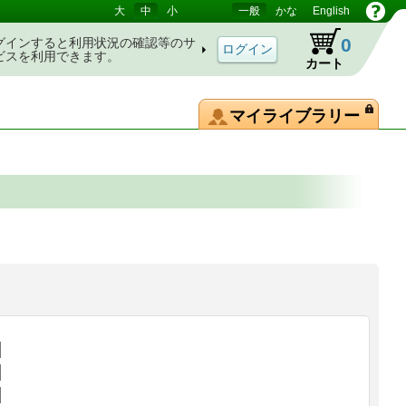
大
中
小
一般
かな
English
0
グインすると利用状況の確認等のサ
ビスを利用できます。
カート
マイライブラリー