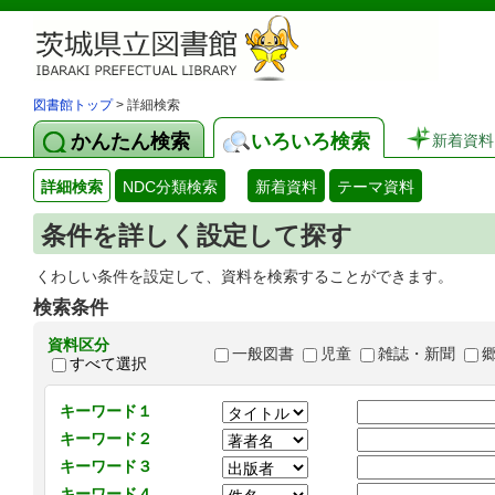
図書館トップ
> 詳細検索
かんたん検索
いろいろ検索
新着資料
詳細検索
NDC分類検索
新着資料
テーマ資料
条件を詳しく設定して探す
くわしい条件を設定して、資料を検索することができます。
検索条件
資料区分
一般図書
児童
雑誌・新聞
すべて選択
キーワード１
キーワード２
キーワード３
キーワード４