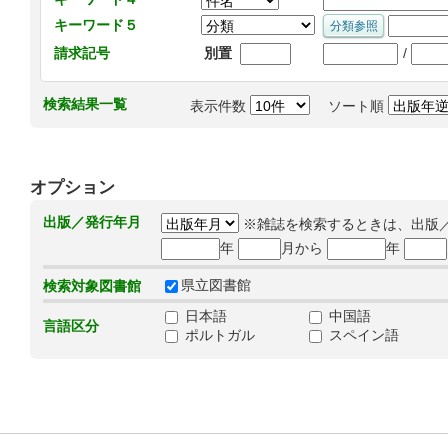
キーワード５
/
請求記号
別置
検索結果一覧
表示件数
ソート順
オプション
出版／発行年月
※雑誌を検索するときは、出版
年
月から
年
県立図書館
検索対象図書館
日本語
中国語
言語区分
ポルトガル
スペイン語