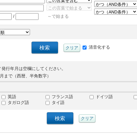
/
～で始まる
清音化する
／発行年月は空欄にしてください。
月まで（西暦、半角数字）
英語
フランス語
ドイツ語
タガログ語
タイ語