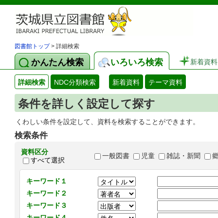
図書館トップ
> 詳細検索
かんたん検索
いろいろ検索
新着資料
詳細検索
NDC分類検索
新着資料
テーマ資料
条件を詳しく設定して探す
くわしい条件を設定して、資料を検索することができます。
検索条件
資料区分
一般図書
児童
雑誌・新聞
すべて選択
キーワード１
キーワード２
キーワード３
キーワード４