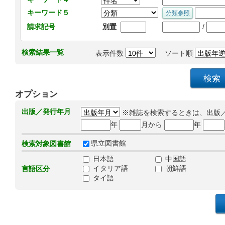
キーワード５
/
請求記号
別置
検索結果一覧
表示件数
ソート順
オプション
出版／発行年月
※雑誌を検索するときは、出版
年
月から
年
県立図書館
検索対象図書館
日本語
中国語
イタリア語
朝鮮語
言語区分
タイ語