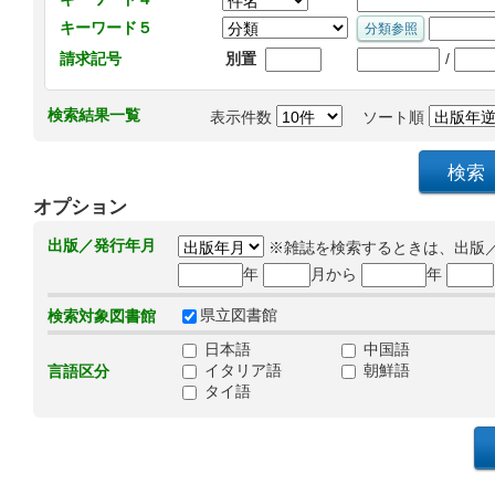
キーワード５
/
請求記号
別置
検索結果一覧
表示件数
ソート順
オプション
出版／発行年月
※雑誌を検索するときは、出版
年
月から
年
県立図書館
検索対象図書館
日本語
中国語
イタリア語
朝鮮語
言語区分
タイ語