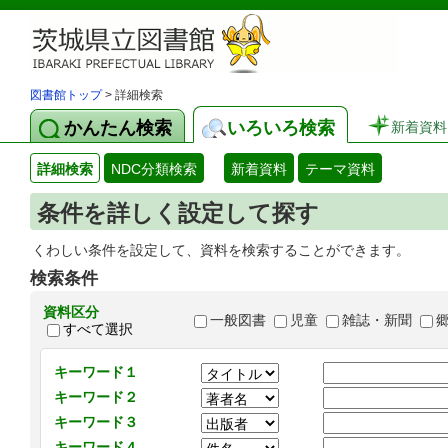
図書館トップ
> 詳細検索
かんたん検索
いろいろ検索
新着資料
詳細検索
NDC分類検索
新着資料
テーマ資料
条件を詳しく設定して探す
くわしい条件を設定して、資料を検索することができます。
検索条件
資料区分
一般図書
児童
雑誌・新聞
すべて選択
キーワード１
キーワード２
キーワード３
キーワード４