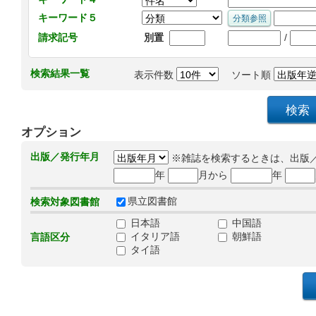
キーワード５
/
請求記号
別置
検索結果一覧
表示件数
ソート順
オプション
出版／発行年月
※雑誌を検索するときは、出版
年
月から
年
県立図書館
検索対象図書館
日本語
中国語
イタリア語
朝鮮語
言語区分
タイ語