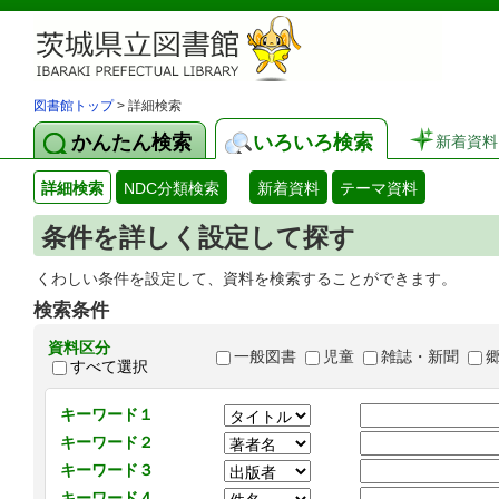
図書館トップ
> 詳細検索
かんたん検索
いろいろ検索
新着資料
詳細検索
NDC分類検索
新着資料
テーマ資料
条件を詳しく設定して探す
くわしい条件を設定して、資料を検索することができます。
検索条件
資料区分
一般図書
児童
雑誌・新聞
すべて選択
キーワード１
キーワード２
キーワード３
キーワード４