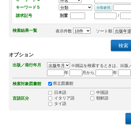
キーワード５
/
請求記号
別置
検索結果一覧
表示件数
ソート順
オプション
出版／発行年月
※雑誌を検索するときは、出版
年
月から
年
県立図書館
検索対象図書館
日本語
中国語
イタリア語
朝鮮語
言語区分
タイ語