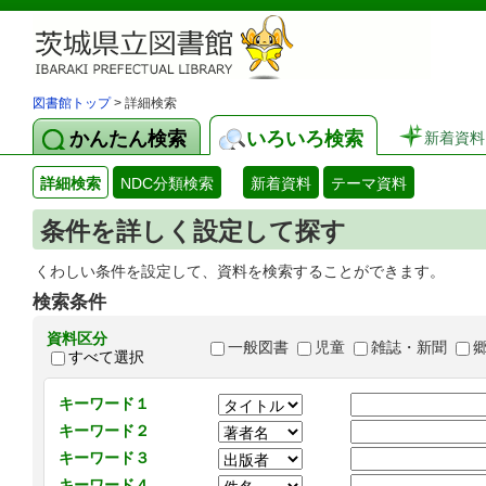
図書館トップ
> 詳細検索
かんたん検索
いろいろ検索
新着資料
詳細検索
NDC分類検索
新着資料
テーマ資料
条件を詳しく設定して探す
くわしい条件を設定して、資料を検索することができます。
検索条件
資料区分
一般図書
児童
雑誌・新聞
すべて選択
キーワード１
キーワード２
キーワード３
キーワード４