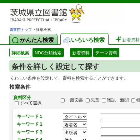
図書館トップ
> 詳細検索
かんたん検索
いろいろ検索
新着資料
詳細検索
NDC分類検索
新着資料
テーマ資料
条件を詳しく設定して探す
くわしい条件を設定して、資料を検索することができます。
検索条件
資料区分
一般図書
児童
雑誌・新聞
すべて選択
キーワード１
キーワード２
キーワード３
キーワード４