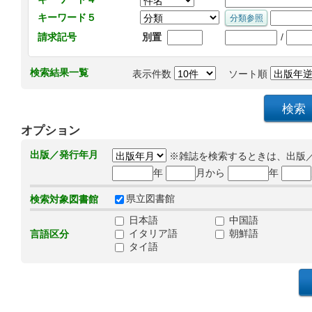
キーワード５
/
請求記号
別置
検索結果一覧
表示件数
ソート順
オプション
出版／発行年月
※雑誌を検索するときは、出版
年
月から
年
県立図書館
検索対象図書館
日本語
中国語
イタリア語
朝鮮語
言語区分
タイ語