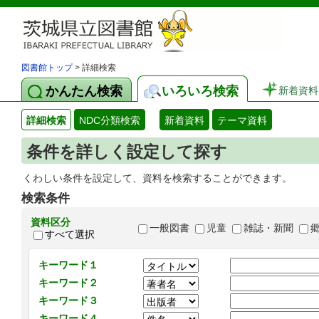
図書館トップ
> 詳細検索
かんたん検索
いろいろ検索
新着資料
詳細検索
NDC分類検索
新着資料
テーマ資料
条件を詳しく設定して探す
くわしい条件を設定して、資料を検索することができます。
検索条件
資料区分
一般図書
児童
雑誌・新聞
すべて選択
キーワード１
キーワード２
キーワード３
キーワード４