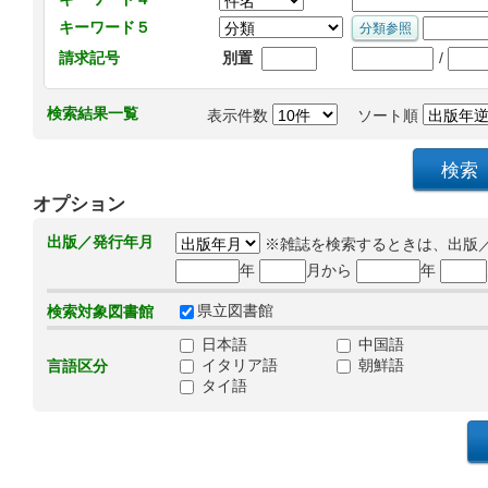
キーワード５
/
請求記号
別置
検索結果一覧
表示件数
ソート順
オプション
出版／発行年月
※雑誌を検索するときは、出版
年
月から
年
県立図書館
検索対象図書館
日本語
中国語
イタリア語
朝鮮語
言語区分
タイ語