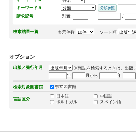
キーワード５
/
請求記号
別置
検索結果一覧
表示件数
ソート順
オプション
出版／発行年月
※雑誌を検索するときは、出版
年
月から
年
県立図書館
検索対象図書館
日本語
中国語
言語区分
ポルトガル
スペイン語