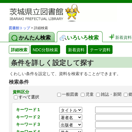
図書館トップ
> 詳細検索
かんたん検索
いろいろ検索
新着資料
詳細検索
NDC分類検索
新着資料
テーマ資料
条件を詳しく設定して探す
くわしい条件を設定して、資料を検索することができます。
検索条件
資料区分
一般図書
児童
雑誌・新聞
すべて選択
キーワード１
キーワード２
キーワード３
キーワード４