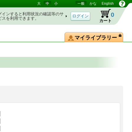
大
中
小
一般
かな
English
0
グインすると利用状況の確認等のサ
ビスを利用できます。
カート
マイライブラリー