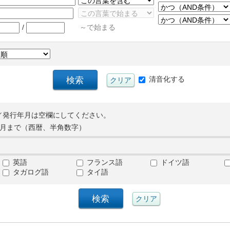
/
～で始まる
清音化する
／発行年月は空欄にしてください。
月まで（西暦、半角数字）
英語
フランス語
ドイツ語
タガログ語
タイ語