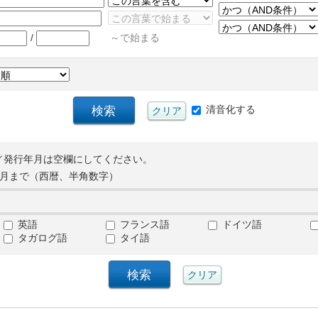
/
～で始まる
清音化する
／発行年月は空欄にしてください。
月まで（西暦、半角数字）
英語
フランス語
ドイツ語
タガログ語
タイ語