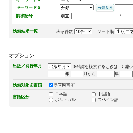
キーワード５
/
請求記号
別置
検索結果一覧
表示件数
ソート順
オプション
出版／発行年月
※雑誌を検索するときは、出版
年
月から
年
県立図書館
検索対象図書館
日本語
中国語
言語区分
ポルトガル
スペイン語