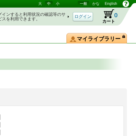
大
中
小
一般
かな
English
0
グインすると利用状況の確認等のサ
ビスを利用できます。
カート
マイライブラリー