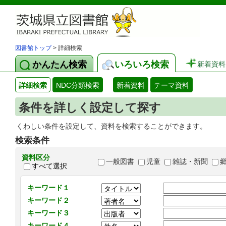
図書館トップ
> 詳細検索
かんたん検索
いろいろ検索
新着資料
詳細検索
NDC分類検索
新着資料
テーマ資料
条件を詳しく設定して探す
くわしい条件を設定して、資料を検索することができます。
検索条件
資料区分
一般図書
児童
雑誌・新聞
すべて選択
キーワード１
キーワード２
キーワード３
キーワード４